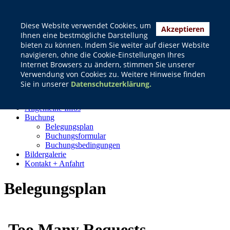
Diese Website verwendet Cookies, um
Akzeptieren
Ihnen eine bestmögliche Darstellung
bieten zu können. Indem Sie weiter auf dieser Website
Sie sind hier:
Buchung
navigieren, ohne die Cookie-Einstellungen Ihres
- Belegungsplan
Internet Browsers zu ändern, stimmen Sie unserer
Verwendung von Cookies zu. Weitere Hinweise finden
Das Waldheim
Sie in unserer
Datenschutzerklärung.
Umgebung
Erlebnisprogramme
Allgemeine Infos
Buchung
Belegungsplan
Buchungsformular
Buchungsbedingungen
Bildergalerie
Kontakt + Anfahrt
Belegungsplan